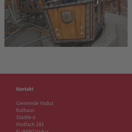
Kontakt
Gemeinde Vaduz
Rathaus
Städtle 6
Postfach 283
FL-9490 Vaduz