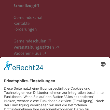
Schnellzugriff
Gemeindekanal
Kontakte
Förderungen
Gemeindeschulen
Veranstaltungsstätten
Vadozner Huus
Erlebe Vaduz