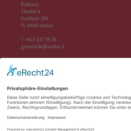
Rathaus
Städtle 6
Postfach 283
FL-9490 Vaduz
T
+423 237 78 78
gemeinde@vaduz.li
Gemeinde Vaduz auf Social Media