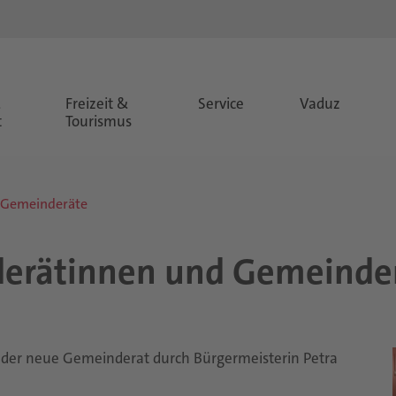
&
Freizeit &
Service
Vaduz
t
Tourismus
 Gemeinderäte
e­rä­tin­nen und Ge­mein­de­
 der neue Gemeinderat durch Bürgermeisterin Petra