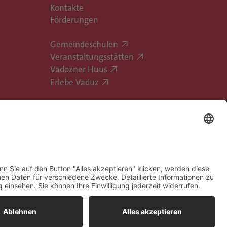
Kontakte
Förderungen
Gemeindeschulen
Veranstaltungsstätten
Vadozner Huus
Erlebe Vaduz
hatbot-Nutzungsbedingungen
Barrierefreiheit
Bildrechte