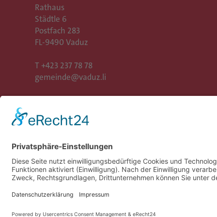
Rathaus
Städtle 6
Postfach 283
FL-9490 Vaduz
T
+423 237 78 78
gemeinde@vaduz.li
Gemeinde Vaduz auf Social Media