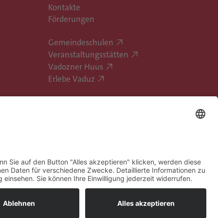
Kontakte
Förderungen
Gemeindeschulen
Veranstaltungsstätten
Vadozner Huus
Erlebe Vaduz
hatbot-Nutzungsbedingungen
Barrierefreiheit
Bildrechte