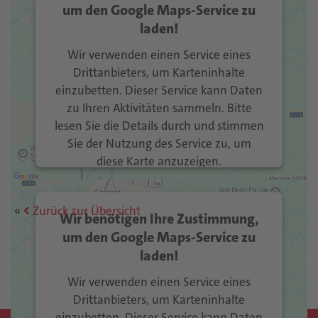
um den Google Maps-Service zu
laden!
Wir verwenden einen Service eines
Drittanbieters, um Karteninhalte
einzubetten. Dieser Service kann Daten
zu Ihren Aktivitäten sammeln. Bitte
lesen Sie die Details durch und stimmen
Sie der Nutzung des Service zu, um
diese Karte anzuzeigen.
Mehr Informationen
Zurück zur Übersicht
Wir benötigen Ihre Zustimmung,
Akzeptieren
um den Google Maps-Service zu
laden!
Usercentrics Consent
powered by
Management Platform
eRecht24
&
Wir verwenden einen Service eines
Drittanbieters, um Karteninhalte
einzubetten. Dieser Service kann Daten