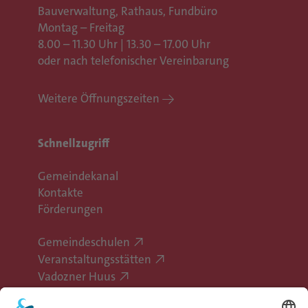
Bauverwaltung, Rathaus,
Fundbüro
Montag – Freitag
8.00 – 11.30 Uhr | 13.30 – 17.00 Uhr
oder nach telefonischer Vereinbarung
Weitere Öffnungszeiten
Schnellzugriff
Gemeindekanal
Kontakte
Förderungen
Gemeindeschulen
Veranstaltungsstätten
Vadozner Huus
Erlebe Vaduz