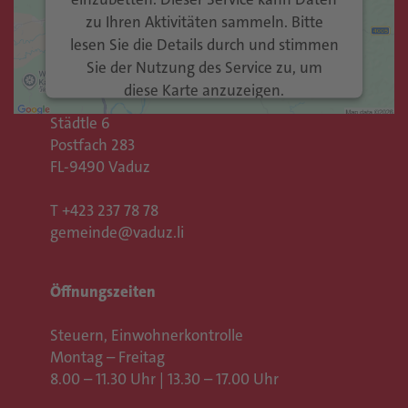
zu Ihren Aktivitäten sammeln. Bitte
Kontakt
lesen Sie die Details durch und stimmen
Sie der Nutzung des Service zu, um
Gemeinde Vaduz
diese Karte anzuzeigen.
Rathaus
Städtle 6
Mehr Informationen
Postfach 283
FL-9490 Vaduz
Akzeptieren
T
+423 237 78 78
Usercentrics Consent
powered by
gemeinde@vaduz.li
Management Platform
eRecht24
&
Öffnungszeiten
Steuern, Einwohnerkontrolle
Montag – Freitag
8.00 – 11.30 Uhr | 13.30 – 17.00 Uhr