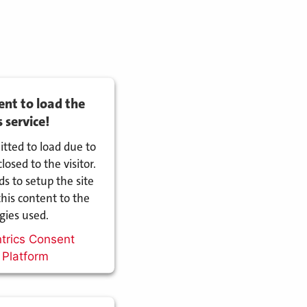
nt to load the
service!
itted to load due to
losed to the visitor.
 to setup the site
his content to the
ogies used.
trics Consent
Platform