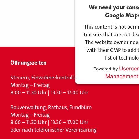
We need your conse
Google Maps 
This content is not perm
trackers that are not disc
The website owner needs
with their CMP to add t
list of technol
Öffnungszeiten
Usercen
Powered by
Management 
Steuern, Einwohnerkontrolle
Montag – Freitag
8.00 – 11.30 Uhr | 13.30 – 17.00 Uhr
Bauverwaltung, Rathaus,
Fundbüro
Montag – Freitag
8.00 – 11.30 Uhr | 13.30 – 17.00 Uhr
oder nach telefonischer Vereinbarung