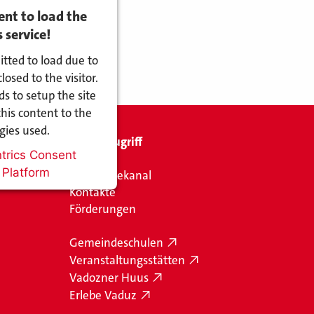
nt to load the
service!
itted to load due to
losed to the visitor.
 to setup the site
his content to the
ogies used.
Schnellzugriff
trics Consent
Platform
Gemeindekanal
Kontakte
Förderungen
Gemeindeschulen
Veranstaltungsstätten
Vadozner Huus
Erlebe Vaduz