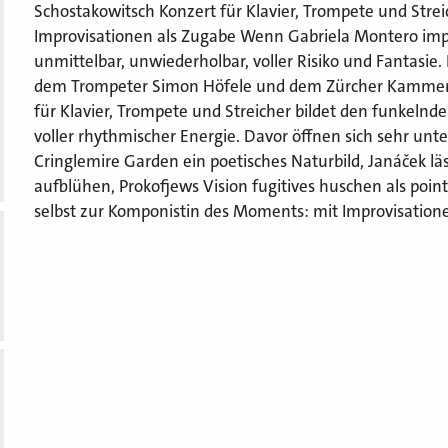
Schostakowitsch Konzert für Klavier, Trompete und Strei
Improvisationen als Zugabe Wenn Gabriela Montero impr
unmittelbar, unwiederholbar, voller Risiko und Fantasie
dem Trompeter Simon Höfele und dem Zürcher Kammeror
für Klavier, Trompete und Streicher bildet den funkelnde
voller rhythmischer Energie. Davor öffnen sich sehr unt
Cringlemire Garden ein poetisches Naturbild, Janáček läs
aufblühen, Prokofjews Vision fugitives huschen als poin
selbst zur Komponistin des Moments: mit Improvisation