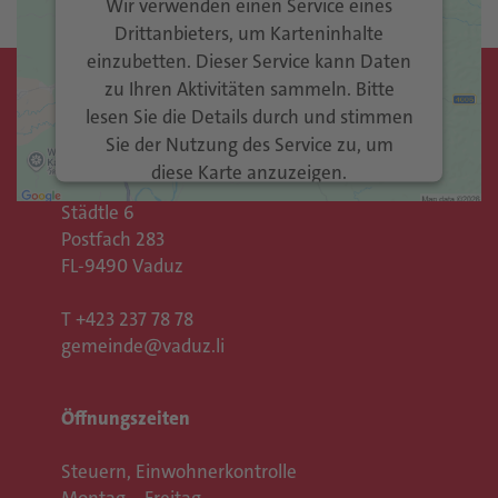
Wir verwenden einen Service eines
Drittanbieters, um Karteninhalte
einzubetten. Dieser Service kann Daten
zu Ihren Aktivitäten sammeln. Bitte
Kontakt
lesen Sie die Details durch und stimmen
Sie der Nutzung des Service zu, um
Gemeinde Vaduz
diese Karte anzuzeigen.
Rathaus
Städtle 6
Mehr Informationen
Postfach 283
FL-9490 Vaduz
Akzeptieren
T
+423 237 78 78
Usercentrics Consent
powered by
gemeinde@vaduz.li
Management Platform
eRecht24
&
Öffnungszeiten
Steuern, Einwohnerkontrolle
Montag – Freitag