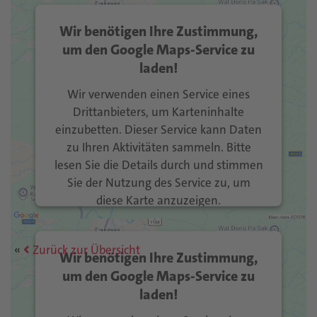
Wir benötigen Ihre Zustimmung,
um den Google Maps-Service zu
laden!
Wir verwenden einen Service eines
Drittanbieters, um Karteninhalte
einzubetten. Dieser Service kann Daten
zu Ihren Aktivitäten sammeln. Bitte
lesen Sie die Details durch und stimmen
Sie der Nutzung des Service zu, um
diese Karte anzuzeigen.
Mehr Informationen
Zurück zur Übersicht
Wir benötigen Ihre Zustimmung,
Akzeptieren
um den Google Maps-Service zu
laden!
Usercentrics Consent
powered by
Management Platform
eRecht24
&