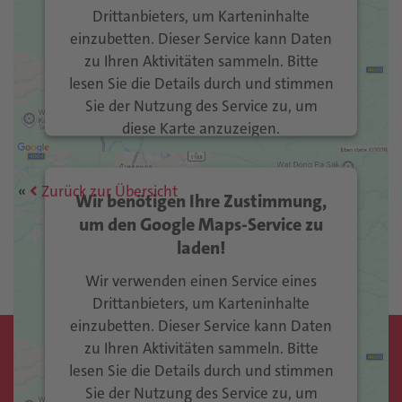
Drittanbieters, um Karteninhalte
einzubetten. Dieser Service kann Daten
zu Ihren Aktivitäten sammeln. Bitte
lesen Sie die Details durch und stimmen
Sie der Nutzung des Service zu, um
diese Karte anzuzeigen.
Mehr Informationen
Zurück zur Übersicht
Wir benötigen Ihre Zustimmung,
Akzeptieren
um den Google Maps-Service zu
laden!
Usercentrics Consent
powered by
Management Platform
eRecht24
&
Wir verwenden einen Service eines
Drittanbieters, um Karteninhalte
einzubetten. Dieser Service kann Daten
zu Ihren Aktivitäten sammeln. Bitte
Kontakt
lesen Sie die Details durch und stimmen
Sie der Nutzung des Service zu, um