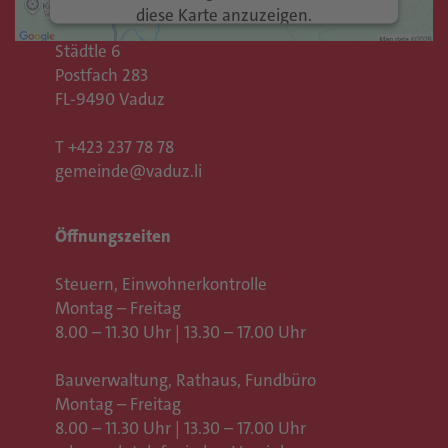
Gemeinde Vaduz
diese Karte anzuzeigen.
Rathaus
Städtle 6
Mehr Informationen
Postfach 283
FL-9490 Vaduz
Akzeptieren
T
+423 237 78 78
Usercentrics Consent
powered by
gemeinde@vaduz.li
Management Platform
eRecht24
&
Öffnungszeiten
Steuern, Einwohnerkontrolle
Montag – Freitag
8.00 – 11.30 Uhr | 13.30 – 17.00 Uhr
Bauverwaltung, Rathaus,
Fundbüro
Montag – Freitag
8.00 – 11.30 Uhr | 13.30 – 17.00 Uhr