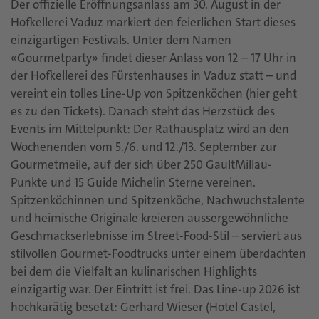
Der offizielle Eröffnungsanlass am 30. August in der
Hofkellerei Vaduz markiert den feierlichen Start dieses
einzigartigen Festivals. Unter dem Namen
«Gourmetparty» findet dieser Anlass von 12 – 17 Uhr in
der Hofkellerei des Fürstenhauses in Vaduz statt – und
vereint ein tolles Line-Up von Spitzenköchen (hier geht
es zu den Tickets). Danach steht das Herzstück des
Events im Mittelpunkt: Der Rathausplatz wird an den
Wochenenden vom 5./6. und 12./13. September zur
Gourmetmeile, auf der sich über 250 GaultMillau-
Punkte und 15 Guide Michelin Sterne vereinen.
Spitzenköchinnen und Spitzenköche, Nachwuchstalente
und heimische Originale kreieren aussergewöhnliche
Geschmackserlebnisse im Street-Food-Stil – serviert aus
stilvollen Gourmet-Foodtrucks unter einem überdachten
bei dem die Vielfalt an kulinarischen Highlights
einzigartig war. Der Eintritt ist frei. Das Line-up 2026 ist
hochkarätig besetzt: Gerhard Wieser (Hotel Castel,