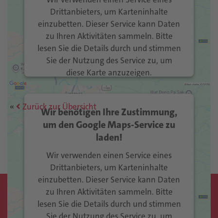
Drittanbieters, um Karteninhalte
einzubetten. Dieser Service kann Daten
zu Ihren Aktivitäten sammeln. Bitte
lesen Sie die Details durch und stimmen
Sie der Nutzung des Service zu, um
diese Karte anzuzeigen.
Mehr Informationen
Zurück zur Übersicht
Wir benötigen Ihre Zustimmung,
Akzeptieren
um den Google Maps-Service zu
laden!
Usercentrics Consent
powered by
Management Platform
eRecht24
&
Wir verwenden einen Service eines
Drittanbieters, um Karteninhalte
einzubetten. Dieser Service kann Daten
zu Ihren Aktivitäten sammeln. Bitte
Kontakt
lesen Sie die Details durch und stimmen
Sie der Nutzung des Service zu, um