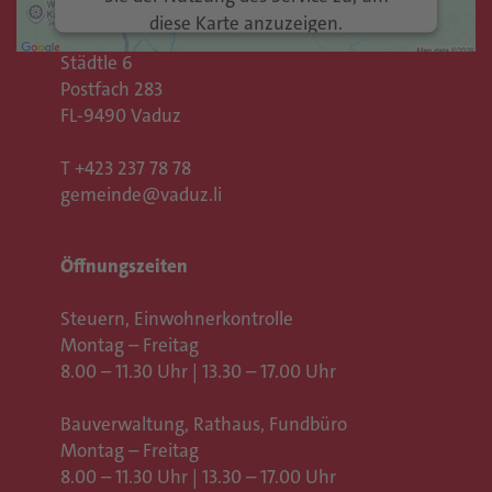
Gemeinde Vaduz
diese Karte anzuzeigen.
Rathaus
Städtle 6
Mehr Informationen
Postfach 283
FL-9490 Vaduz
Akzeptieren
T
+423 237 78 78
Usercentrics Consent
powered by
gemeinde@vaduz.li
Management Platform
eRecht24
&
Öffnungszeiten
Steuern, Einwohnerkontrolle
Montag – Freitag
8.00 – 11.30 Uhr | 13.30 – 17.00 Uhr
Bauverwaltung, Rathaus,
Fundbüro
Montag – Freitag
8.00 – 11.30 Uhr | 13.30 – 17.00 Uhr