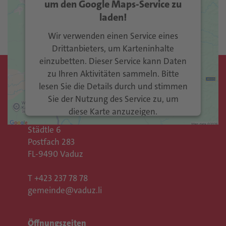
Akzeptieren
um den Google Maps-Service zu
laden!
Usercentrics Consent
powered by
Management Platform
eRecht24
&
Wir verwenden einen Service eines
Drittanbieters, um Karteninhalte
einzubetten. Dieser Service kann Daten
zu Ihren Aktivitäten sammeln. Bitte
Kontakt
lesen Sie die Details durch und stimmen
Sie der Nutzung des Service zu, um
Gemeinde Vaduz
diese Karte anzuzeigen.
Rathaus
Städtle 6
Mehr Informationen
Postfach 283
FL-9490 Vaduz
Akzeptieren
T
+423 237 78 78
Usercentrics Consent
powered by
gemeinde@vaduz.li
Management Platform
eRecht24
&
Öffnungszeiten