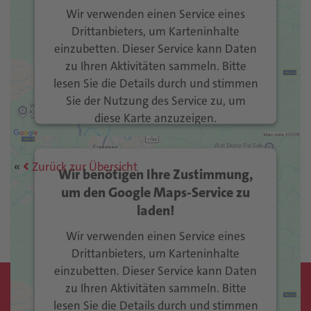
Wir verwenden einen Service eines
Drittanbieters, um Karteninhalte
einzubetten. Dieser Service kann Daten
zu Ihren Aktivitäten sammeln. Bitte
lesen Sie die Details durch und stimmen
Sie der Nutzung des Service zu, um
diese Karte anzuzeigen.
Mehr Informationen
Zurück zur Übersicht
Wir benötigen Ihre Zustimmung,
Akzeptieren
um den Google Maps-Service zu
laden!
Usercentrics Consent
powered by
Management Platform
eRecht24
&
Wir verwenden einen Service eines
Drittanbieters, um Karteninhalte
einzubetten. Dieser Service kann Daten
zu Ihren Aktivitäten sammeln. Bitte
Kontakt
lesen Sie die Details durch und stimmen