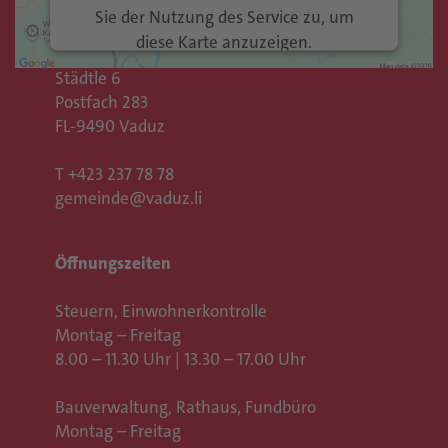
Sie der Nutzung des Service zu, um
Gemeinde Vaduz
diese Karte anzuzeigen.
Rathaus
Städtle 6
Mehr Informationen
Postfach 283
FL-9490 Vaduz
Akzeptieren
T
+423 237 78 78
Usercentrics Consent
powered by
gemeinde@vaduz.li
Management Platform
eRecht24
&
Öffnungszeiten
Steuern, Einwohnerkontrolle
Montag – Freitag
8.00 – 11.30 Uhr | 13.30 – 17.00 Uhr
Bauverwaltung, Rathaus,
Fundbüro
Montag – Freitag