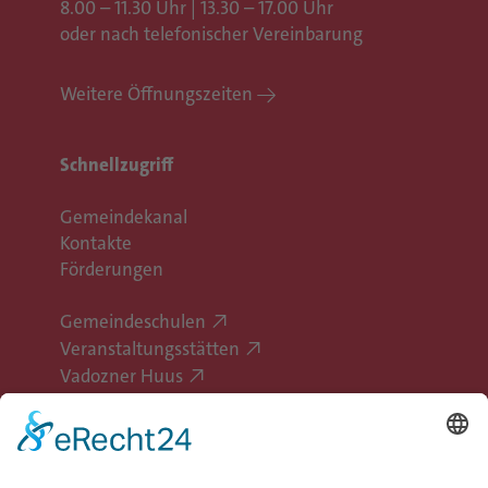
8.00 – 11.30 Uhr | 13.30 – 17.00 Uhr
oder nach telefonischer Vereinbarung
Weitere Öffnungszeiten
Schnellzugriff
Gemeindekanal
Kontakte
Förderungen
Gemeindeschulen
Veranstaltungsstätten
Vadozner Huus
Erlebe Vaduz