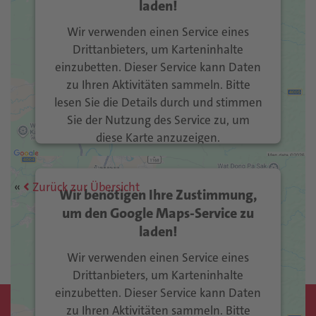
laden!
Wir verwenden einen Service eines
Drittanbieters, um Karteninhalte
einzubetten. Dieser Service kann Daten
zu Ihren Aktivitäten sammeln. Bitte
lesen Sie die Details durch und stimmen
Sie der Nutzung des Service zu, um
diese Karte anzuzeigen.
Mehr Informationen
Zurück zur Übersicht
Wir benötigen Ihre Zustimmung,
Akzeptieren
um den Google Maps-Service zu
laden!
Usercentrics Consent
powered by
Management Platform
eRecht24
&
Wir verwenden einen Service eines
Drittanbieters, um Karteninhalte
einzubetten. Dieser Service kann Daten
zu Ihren Aktivitäten sammeln. Bitte