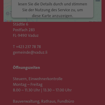
Kontakt
lesen Sie die Details durch und stimmen
Sie der Nutzung des Service zu, um
Gemeinde Vaduz
diese Karte anzuzeigen.
Rathaus
Städtle 6
Mehr Informationen
Postfach 283
FL-9490 Vaduz
Akzeptieren
T
+423 237 78 78
Usercentrics Consent
powered by
gemeinde@vaduz.li
Management Platform
eRecht24
&
Öffnungszeiten
Steuern, Einwohnerkontrolle
Montag – Freitag
8.00 – 11.30 Uhr | 13.30 – 17.00 Uhr
Bauverwaltung, Rathaus,
Fundbüro