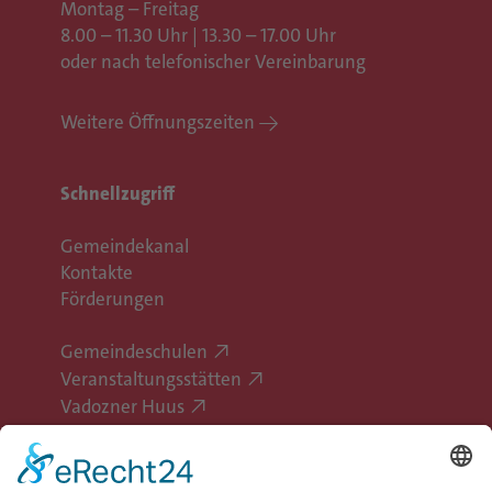
Montag – Freitag
8.00 – 11.30 Uhr | 13.30 – 17.00 Uhr
oder nach telefonischer Vereinbarung
Weitere Öffnungszeiten
Schnellzugriff
Gemeindekanal
Kontakte
Förderungen
Gemeindeschulen
Veranstaltungsstätten
Vadozner Huus
Erlebe Vaduz