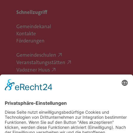
Schnellzugriff
Gemeindekanal
Kontakte
Förderungen
Gemeindeschulen
Veranstaltungsstätten
Vadozner Huus
Erlebe Vaduz