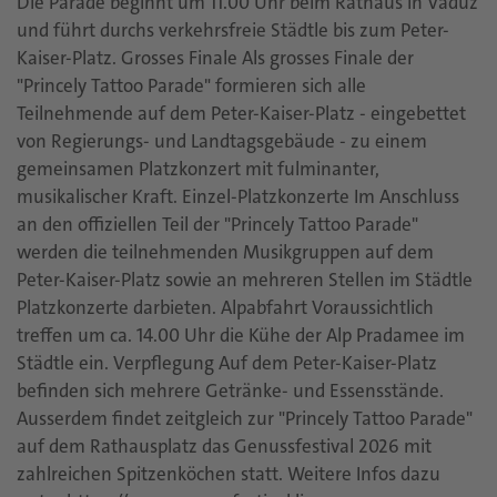
Die Parade beginnt um 11.00 Uhr beim Rathaus in Vaduz
und führt durchs verkehrsfreie Städtle bis zum Peter-
Kaiser-Platz. Grosses Finale Als grosses Finale der
"Princely Tattoo Parade" formieren sich alle
Teilnehmende auf dem Peter-Kaiser-Platz - eingebettet
von Regierungs- und Landtagsgebäude - zu einem
gemeinsamen Platzkonzert mit fulminanter,
musikalischer Kraft. Einzel-Platzkonzerte Im Anschluss
an den offiziellen Teil der "Princely Tattoo Parade"
werden die teilnehmenden Musikgruppen auf dem
Peter-Kaiser-Platz sowie an mehreren Stellen im Städtle
Platzkonzerte darbieten. Alpabfahrt Voraussichtlich
treffen um ca. 14.00 Uhr die Kühe der Alp Pradamee im
Städtle ein. Verpflegung Auf dem Peter-Kaiser-Platz
befinden sich mehrere Getränke- und Essensstände.
Ausserdem findet zeitgleich zur "Princely Tattoo Parade"
auf dem Rathausplatz das Genussfestival 2026 mit
zahlreichen Spitzenköchen statt. Weitere Infos dazu