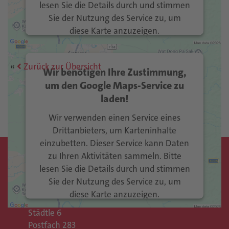
lesen Sie die Details durch und stimmen
Sie der Nutzung des Service zu, um
diese Karte anzuzeigen.
Mehr Informationen
Zurück zur Übersicht
Wir benötigen Ihre Zustimmung,
Akzeptieren
um den Google Maps-Service zu
laden!
Usercentrics Consent
powered by
Management Platform
eRecht24
&
Wir verwenden einen Service eines
Drittanbieters, um Karteninhalte
einzubetten. Dieser Service kann Daten
zu Ihren Aktivitäten sammeln. Bitte
Kontakt
lesen Sie die Details durch und stimmen
Sie der Nutzung des Service zu, um
Gemeinde Vaduz
diese Karte anzuzeigen.
Rathaus
Städtle 6
Mehr Informationen
Postfach 283