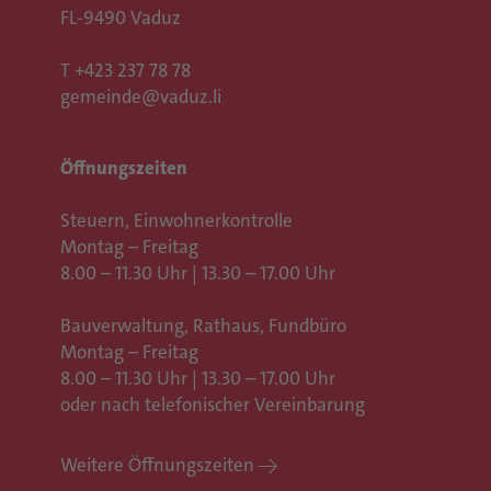
FL-9490 Vaduz
Akzeptieren
T
+423 237 78 78
Usercentrics Consent
powered by
gemeinde@vaduz.li
Management Platform
eRecht24
&
Öffnungszeiten
Steuern, Einwohnerkontrolle
Montag – Freitag
8.00 – 11.30 Uhr | 13.30 – 17.00 Uhr
Bauverwaltung, Rathaus,
Fundbüro
Montag – Freitag
8.00 – 11.30 Uhr | 13.30 – 17.00 Uhr
oder nach telefonischer Vereinbarung
Weitere Öffnungszeiten