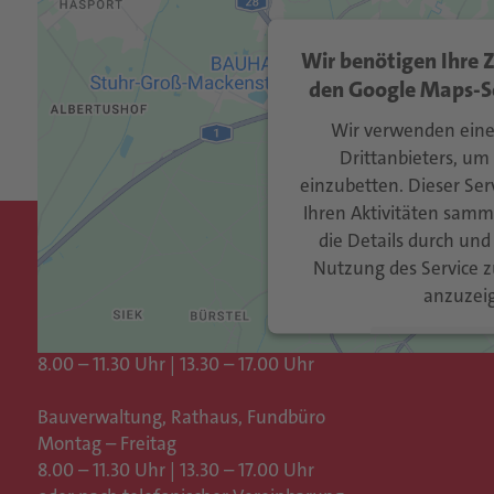
Akzeptie
Wir benötigen Ihre
den Google Maps-Se
Usercen
powered by
Management Platf
Wir verwenden eine
Drittanbieters, um
einzubetten. Dieser Se
Ihren Aktivitäten samme
die Details durch und
Öffnungszeiten
Nutzung des Service z
anzuzei
Steuern, Einwohnerkontrolle
Montag – Freitag
Mehr Informa
8.00 – 11.30 Uhr | 13.30 – 17.00 Uhr
Akzeptie
Bauverwaltung, Rathaus,
Fundbüro
Montag – Freitag
Usercen
powered by
8.00 – 11.30 Uhr | 13.30 – 17.00 Uhr
Management Platf