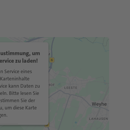
 Zustimmung, um
rvice zu laden!
n Service eines
 Karteninhalte
rvice kann Daten zu
ln. Bitte lesen Sie
 stimmen Sie der
u, um diese Karte
gen.
tionen