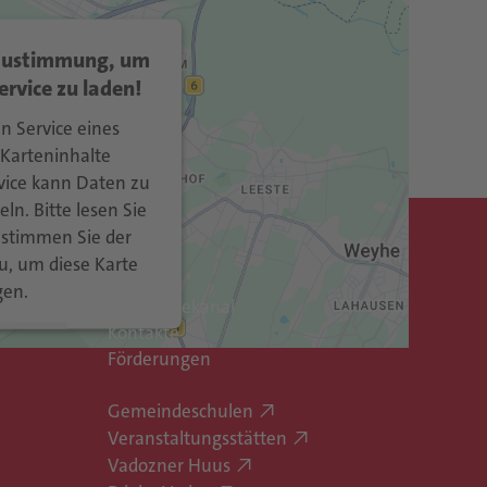
ren
 Zustimmung, um
rvice zu laden!
trics Consent
orm
eRecht24
&
n Service eines
 Karteninhalte
rvice kann Daten zu
ln. Bitte lesen Sie
 stimmen Sie der
Schnellzugriff
u, um diese Karte
gen.
Gemeindekanal
Kontakte
tionen
Förderungen
ren
Gemeindeschulen
Veranstaltungsstätten
trics Consent
Vadozner Huus
orm
eRecht24
&