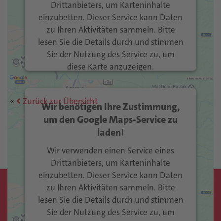
Drittanbieters, um Karteninhalte
einzubetten. Dieser Service kann Daten
zu Ihren Aktivitäten sammeln. Bitte
lesen Sie die Details durch und stimmen
Sie der Nutzung des Service zu, um
diese Karte anzuzeigen.
Mehr Informationen
Zurück zur Übersicht
Wir benötigen Ihre Zustimmung,
Akzeptieren
um den Google Maps-Service zu
laden!
Usercentrics Consent
powered by
Management Platform
eRecht24
&
Wir verwenden einen Service eines
Drittanbieters, um Karteninhalte
einzubetten. Dieser Service kann Daten
zu Ihren Aktivitäten sammeln. Bitte
Kontakt
lesen Sie die Details durch und stimmen
Sie der Nutzung des Service zu, um
Gemeinde Vaduz