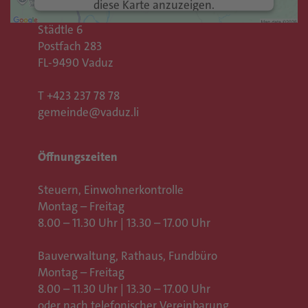
diese Karte anzuzeigen.
Rathaus
Städtle 6
Mehr Informationen
Postfach 283
FL-9490 Vaduz
Akzeptieren
T
+423 237 78 78
Usercentrics Consent
powered by
gemeinde@vaduz.li
Management Platform
eRecht24
&
Öffnungszeiten
Steuern, Einwohnerkontrolle
Montag – Freitag
8.00 – 11.30 Uhr | 13.30 – 17.00 Uhr
Bauverwaltung, Rathaus,
Fundbüro
Montag – Freitag
8.00 – 11.30 Uhr | 13.30 – 17.00 Uhr
oder nach telefonischer Vereinbarung